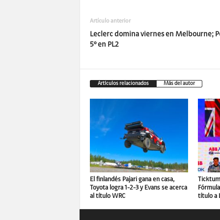
Artículo anterior
Leclerc domina viernes en Melbourne; P
5º en PL2
Artículos relacionados
Más del autor
El finlandés Pajari gana en casa,
Ticktum 
Toyota logra 1-2-3 y Evans se acerca
Fórmula 
al título WRC
título a