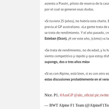
asiento a Piastri, piloto de reserva de la c
por el cual se generan esas dudas.
«Si tuviera 25 (años), no habría esta charla.
previa al GP australiano. «La gente trata de
se trata de rendimiento. Y el año pasado, c
Esteban (Ocon).
¡A ver este año, (cómo) va la
«Se trata de rendimiento, no de edad, y lo h
siento competitivo y rápido y que estoy dis
supongo, dos o tres años más»
«Si es con Alpine,
está bien, si es con otro
estas discusiones probablemente en el vera
Nice. P1.
#AusGP
@alo_oficial
pic.twit
— BWT Alpine F1 Team (@AlpineF1Te