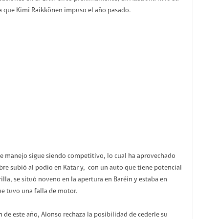
ca que Kimi Raikkönen impuso el año pasado.
 de manejo sigue siendo competitivo, lo cual ha aprovechado
bre subió al podio en Katar y, con un auto que tiene potencial
illa, se situó noveno en la apertura en Baréin y estaba en
e tuvo una falla de motor.
in de este año, Alonso rechaza la posibilidad de cederle su