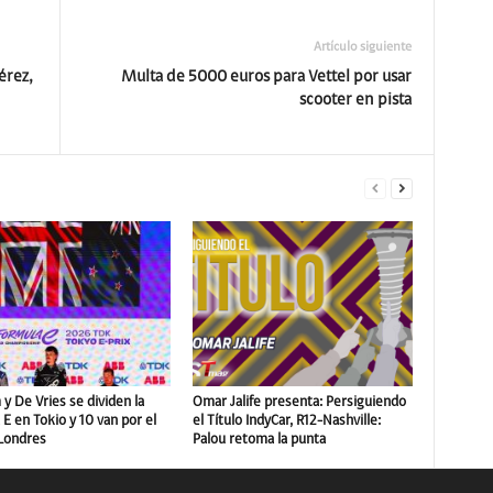
Artículo siguiente
érez,
Multa de 5000 euros para Vettel por usar
scooter en pista
y De Vries se dividen la
Omar Jalife presenta: Persiguiendo
E en Tokio y 10 van por el
el Título IndyCar, R12-Nashville:
 Londres
Palou retoma la punta