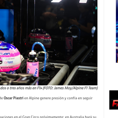
dos o tres años más en F1» (FOTO: James Moy/Alpine F1 Team)
de
Oscar Piastri
en Alpine genere presión y confía en seguir
paciones en el Gran Circo próximamente; en Australia hará su