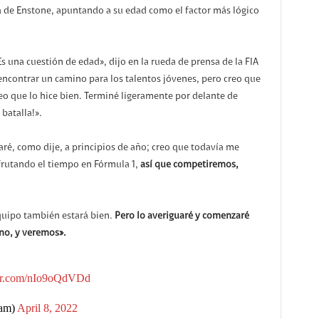
asa de Enstone, apuntando a su edad como el factor más lógico
 Es una cuestión de edad», dijo en la rueda de prensa de la FIA
 encontrar un camino para los talentos jóvenes, pero creo que
reo que lo hice bien. Terminé ligeramente por delante de
 batalla!».
aré, como dije, a principios de año; creo que todavía me
frutando el tiempo en Fórmula 1,
así que competiremos,
 equipo también
estará
bien.
Pero lo averiguaré y comenzaré
no, y veremos».
ter.com/nIo9oQdVDd
am)
April 8, 2022