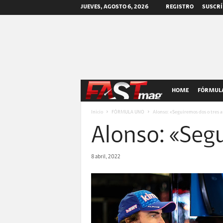
JUEVES, AGOSTO 6, 2026
REGISTRO
SUSCRÍ
F
HOME
FÓRMULA
A
Inicio
FÓRMULA UNO
Alonso: «Seguiremos dos o tres 
Alonso: «Segu
S
T
8 abril, 2022
m
a
g