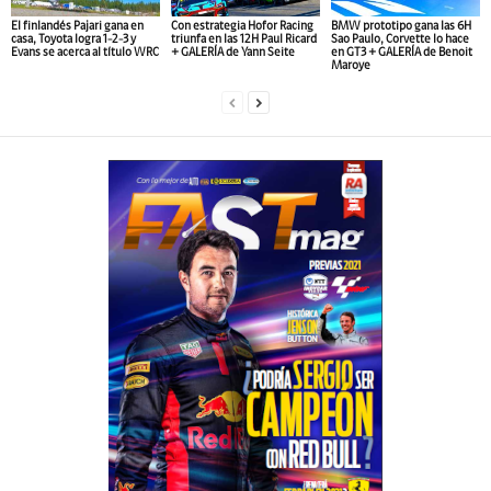
El finlandés Pajari gana en
Con estrategia Hofor Racing
BMW prototipo gana las 6H
casa, Toyota logra 1-2-3 y
triunfa en las 12H Paul Ricard
Sao Paulo, Corvette lo hace
Evans se acerca al título WRC
+ GALERÍA de Yann Seite
en GT3 + GALERÍA de Benoit
Maroye