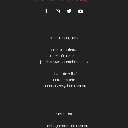
Contáctanos:
contacto@fast-mag.com
NUESTRO EQUIPO
Jimena Cárdenas
Dirección General
jcardenas@contenido.com.mx
Carlos Jalife Villalón
Editor en Jefe
scuderiargz@yahoo.com.mx
PUBLICIDAD
publicidad@contenido.com.mx