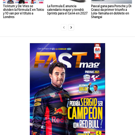
Ticktum y De Vries se
La Formula E anuncia
Pascal gana para Porsche y Di
dividen la Fórmula E en Tokio
calendario mayor y tendrá
Grassi da primer triunfo a
y 10 van por el título a
Sprints para el Gen4 en 2027
Lola-Yamaha en doblete en
Londres
Shangai