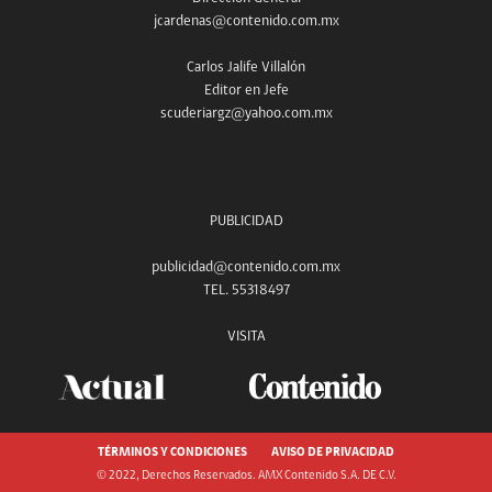
jcardenas@contenido.com.mx
Carlos Jalife Villalón
Editor en Jefe
scuderiargz@yahoo.com.mx
PUBLICIDAD
publicidad@contenido.com.mx
TEL. 55318497
VISITA
TÉRMINOS Y CONDICIONES
AVISO DE PRIVACIDAD
© 2022, Derechos Reservados. AMX Contenido S.A. DE C.V.