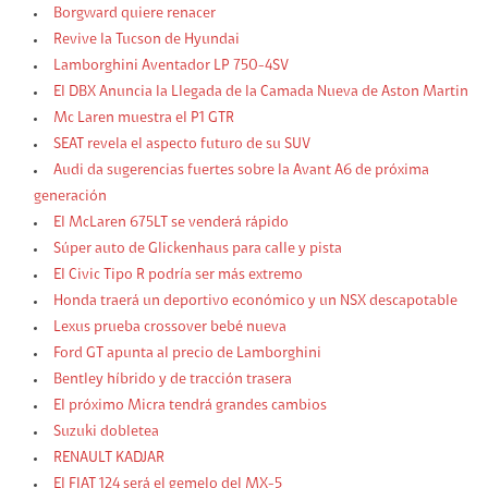
Borgward quiere renacer
Revive la Tucson de Hyundai
Lamborghini Aventador LP 750-4SV
El DBX Anuncia la Llegada de la Camada Nueva de Aston Martin
Mc Laren muestra el P1 GTR
SEAT revela el aspecto futuro de su SUV
Audi da sugerencias fuertes sobre la Avant A6 de próxima
generación
El McLaren 675LT se venderá rápido
Súper auto de Glickenhaus para calle y pista
El Civic Tipo R podría ser más extremo
Honda traerá un deportivo económico y un NSX descapotable
Lexus prueba crossover bebé nueva
Ford GT apunta al precio de Lamborghini
Bentley híbrido y de tracción trasera
El próximo Micra tendrá grandes cambios
Suzuki dobletea
RENAULT KADJAR
El FIAT 124 será el gemelo del MX-5