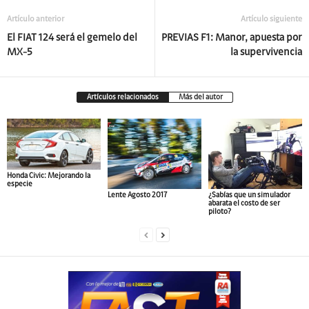
Artículo anterior
Artículo siguiente
El FIAT 124 será el gemelo del
PREVIAS F1: Manor, apuesta por
MX-5
la supervivencia
Artículos relacionados
Más del autor
Honda Civic: Mejorando la
especie
Lente Agosto 2017
¿Sabías que un simulador
abarata el costo de ser
piloto?