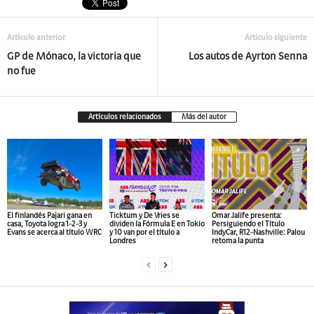
Artículo anterior
Artículo siguiente
GP de Mónaco, la victoria que
Los autos de Ayrton Senna
no fue
Artículos relacionados
Más del autor
El finlandés Pajari gana en
Ticktum y De Vries se
Omar Jalife presenta:
casa, Toyota logra 1-2-3 y
dividen la Fórmula E en Tokio
Persiguiendo el Título
Evans se acerca al título WRC
y 10 van por el título a
IndyCar, R12-Nashville: Palou
Londres
retoma la punta