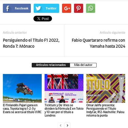
Facebook
Twitter
Artículo anterior
Artículo siguiente
Persiguiendo el Título F1 2022,
Fabio Quartararo refirma con
Ronda 7: Mónaco
Yamaha hasta 2024
Artículos relacionados
Más del autor
El finlandés Pajari gana en
Ticktum y De Vries se
Omar Jalife presenta:
casa, Toyota logra 1-2-3 y
dividen la Fórmula E en Tokio
Persiguiendo el Título
Evans se acerca al título WRC
y 10 van por el título a
IndyCar, R12-Nashville: Palou
Londres
retoma la punta