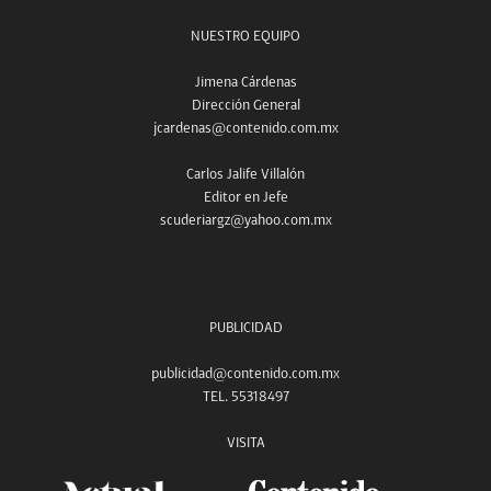
NUESTRO EQUIPO
Jimena Cárdenas
Dirección General
jcardenas@contenido.com.mx
Carlos Jalife Villalón
Editor en Jefe
scuderiargz@yahoo.com.mx
PUBLICIDAD
publicidad@contenido.com.mx
TEL. 55318497
VISITA