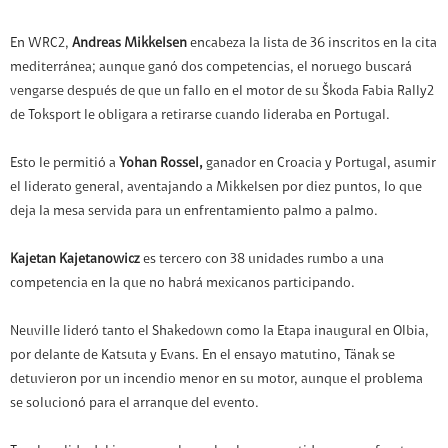
En WRC2,
Andreas Mikkelsen
encabeza la lista de 36 inscritos en la cita
mediterránea; aunque ganó dos competencias, el noruego buscará
vengarse después de que un fallo en el motor de su Škoda Fabia Rally2
de Toksport le obligara a retirarse cuando lideraba en Portugal.
Esto le permitió a
Yohan Rossel,
ganador en Croacia y Portugal, asumir
el liderato general, aventajando a Mikkelsen por diez puntos, lo que
deja la mesa servida para un enfrentamiento palmo a palmo.
Kajetan Kajetanowicz
es tercero con 38 unidades rumbo a una
competencia en la que no habrá mexicanos participando.
Neuville lideró tanto el Shakedown como la Etapa inaugural en Olbia,
por delante de Katsuta y Evans. En el ensayo matutino, Tänak se
detuvieron por un incendio menor en su motor, aunque el problema
se solucionó para el arranque del evento.