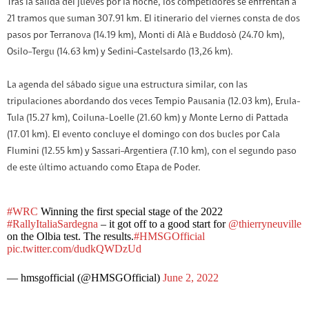
Tras la salida del jueves por la noche, los competidores se enfrentan a
21 tramos que suman 307.91 km. El itinerario del viernes consta de dos
pasos por Terranova (14.19 km), Monti di Alà e Buddosò (24.70 km),
Osilo–Tergu (14.63 km) y Sedini–Castelsardo (13,26 km).
La agenda del sábado sigue una estructura similar, con las
tripulaciones abordando dos veces Tempio Pausania (12.03 km), Erula-
Tula (15.27 km), Coiluna-Loelle (21.60 km) y Monte Lerno di Pattada
(17.01 km). El evento concluye el domingo con dos bucles por Cala
Flumini (12.55 km) y Sassari–Argentiera (7.10 km), con el segundo paso
de este último actuando como Etapa de Poder.
#WRC
Winning the first special stage of the 2022
#RallyItaliaSardegna
– it got off to a good start for
@thierryneuville
on the Olbia test. The results.
#HMSGOfficial
pic.twitter.com/dudkQWDzUd
— hmsgofficial (@HMSGOfficial)
June 2, 2022