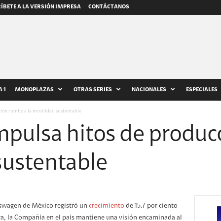
ÍBETE A LA VERSIÓN IMPRESA
CONTÁCTANOS
 1
MONOPLAZAS
OTRAS SERIES
NACIONALES
ESPECIALES
ión rumbo a la movilidad sustentable
pulsa hitos de produc
sustentable
kswagen de México registró un
crecimiento
de 15.7 por ciento
ra, la Compañía en el país mantiene una visión encaminada al