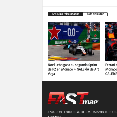
Artículos relacionados
Más del autor
Noel León gana su segundo Sprint
Ferrari 
de F2 en Mónaco + GALERÍA de Art
Mónaco 
Vega
GALERÍ
AMX CONTENIDO S.A. DE C.V. DARWIN 101 COL.