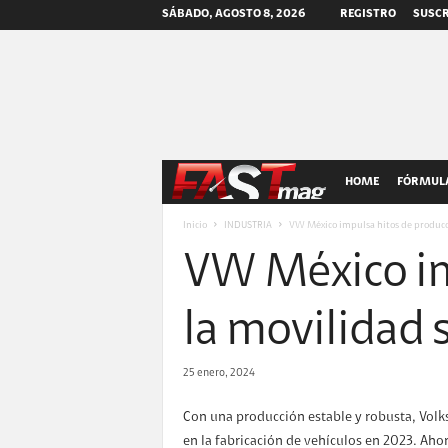
SÁBADO, AGOSTO 8, 2026
REGISTRO
SUSCR
F
HOME
FÓRMULA
A
Inicio
INDUSTRIA
VW México impulsa hitos de producc
VW México im
S
T
la movilidad 
m
25 enero, 2024
a
Con una producción estable y robusta, Vol
en la fabricación de vehículos en 2023. Aho
g