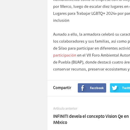
nombramiento como la empresa con la mejor
por Merco, luego de escalar diez lugares en 
Lugares para Trabajar LGBTQ+ 2024» por pa
inclusión
Aunado a ello, la armadora celebró su caract
los colaboradores y sus familias, así como 
de Silao para participar en diferentes activ
participación
en el VII Foro Ambiental Auto
de Puebla (BUAP), donde destacó cuatro área
conservar recursos, preservar ecosistemas 
Compartir
Facebook
Twitt
Artículo anterior
INFINITI devela el concepto Vision Qe en
México