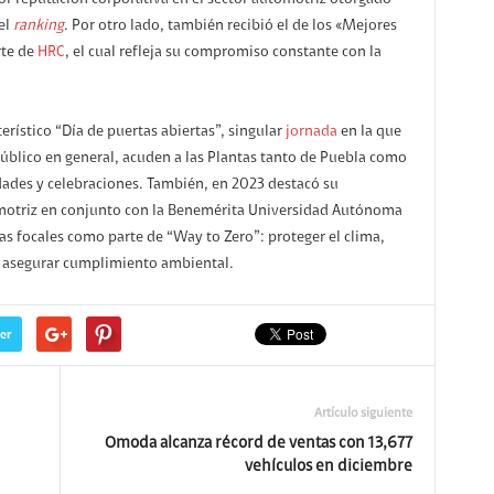
 reputación corporativa en el sector automotriz otorgado
el
ranking
. Por otro lado, también recibió el de los «Mejores
rte de
HRC
, el cual refleja su compromiso constante con la
erístico “Día de puertas abiertas”, singular
jornada
en la que
público en general, acuden a las Plantas tanto de Puebla como
idades y celebraciones. También, en 2023 destacó su
motriz en conjunto con la Benemérita Universidad Autónoma
s focales como parte de “Way to Zero”: proteger el clima,
y asegurar cumplimiento ambiental.
er
Artículo siguiente
Omoda alcanza récord de ventas con 13,677
vehículos en diciembre