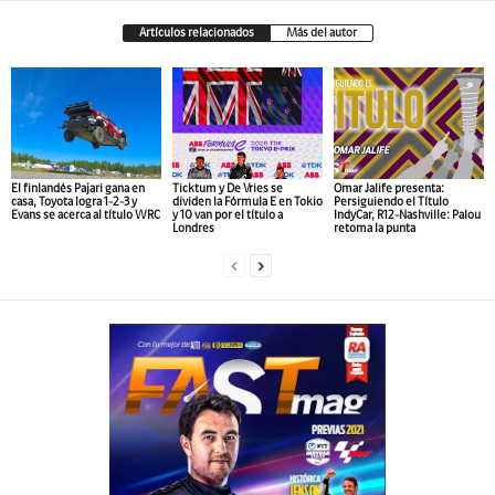
Artículos relacionados
Más del autor
El finlandés Pajari gana en
Ticktum y De Vries se
Omar Jalife presenta:
casa, Toyota logra 1-2-3 y
dividen la Fórmula E en Tokio
Persiguiendo el Título
Evans se acerca al título WRC
y 10 van por el título a
IndyCar, R12-Nashville: Palou
Londres
retoma la punta