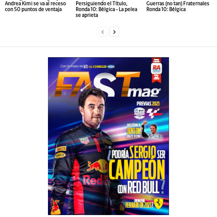
Andrea Kimi se va al receso
Persiguiendo el Título,
Guerras (no tan) Fraternales
con 50 puntos de ventaja
Ronda 10: Bélgica – La pelea
Ronda 10: Bélgica
se aprieta