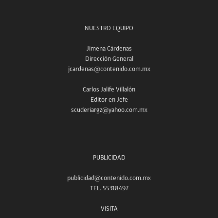
NUESTRO EQUIPO
Jimena Cárdenas
Dirección General
jcardenas@contenido.com.mx
Carlos Jalife Villalón
Editor en Jefe
scuderiargz@yahoo.com.mx
PUBLICIDAD
publicidad@contenido.com.mx
TEL. 55318497
VISITA