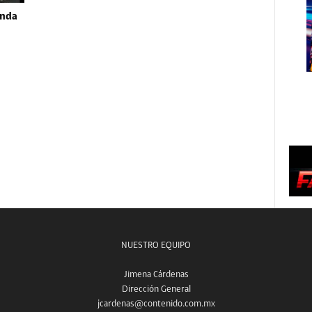
unda
NUESTRO EQUIPO
Jimena Cárdenas
Dirección General
jcardenas@contenido.com.mx