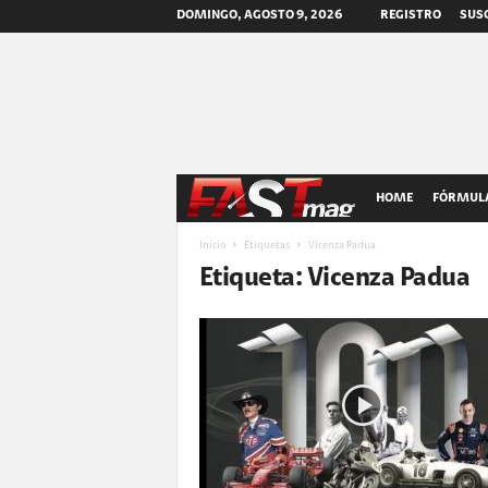
DOMINGO, AGOSTO 9, 2026
REGISTRO
SUSC
F
HOME
FÓRMULA
A
Inicio
Etiquetas
Vicenza Padua
Etiqueta: Vicenza Padua
S
T
m
a
g