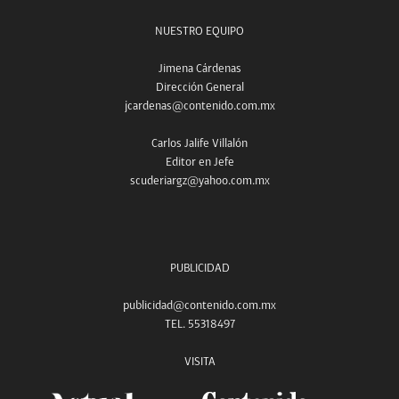
NUESTRO EQUIPO
Jimena Cárdenas
Dirección General
jcardenas@contenido.com.mx
Carlos Jalife Villalón
Editor en Jefe
scuderiargz@yahoo.com.mx
PUBLICIDAD
publicidad@contenido.com.mx
TEL. 55318497
VISITA