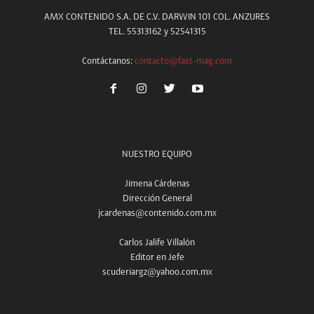
AMX CONTENIDO S.A. DE C.V. DARWIN 101 COL. ANZURES
TEL. 55313162 y 52541315
Contáctanos:
contacto@fast-mag.com
NUESTRO EQUIPO
Jimena Cárdenas
Dirección General
jcardenas@contenido.com.mx
Carlos Jalife Villalón
Editor en Jefe
scuderiargz@yahoo.com.mx