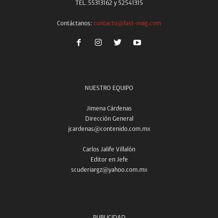
TEL. 55313162 y 52541315
Contáctanos:
contacto@fast-mag.com
NUESTRO EQUIPO
Jimena Cárdenas
Dirección General
jcardenas@contenido.com.mx
Carlos Jalife Villalón
Editor en Jefe
scuderiargz@yahoo.com.mx
PUBLICIDAD