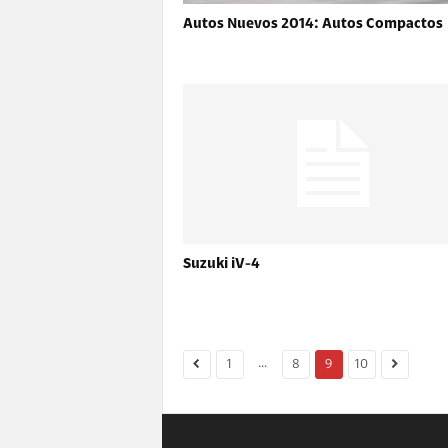
Autos Nuevos 2014: Autos Compactos
Suzuki iV-4
...
1
8
9
10