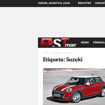
JUEVES, AGOSTO 6, 2026
REGISTRO
SUSCRÍ
F
HOME
FÓRMULA
A
Inicio
Etiquetas
Suzuki
Etiqueta: Suzuki
S
T
m
a
g