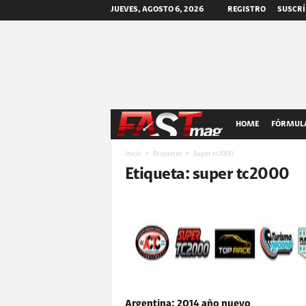
JUEVES, AGOSTO 6, 2026
REGISTRO
SUSCRÍ
F
HOME
FÓRMULA
A
Inicio
Etiquetas
Super tc2000
Etiqueta: super tc2000
S
T
m
a
Argentina: 2014 año nuevo
g