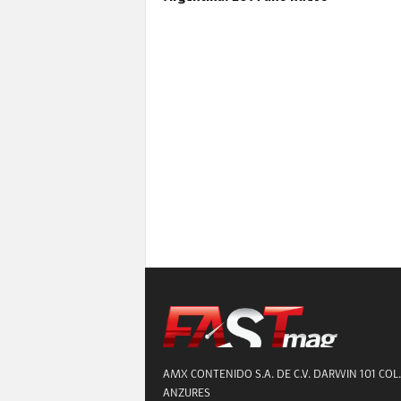
AMX CONTENIDO S.A. DE C.V. DARWIN 101 COL.
ANZURES