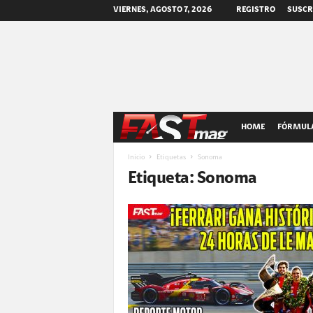
VIERNES, AGOSTO 7, 2026
REGISTRO
SUSCR
F
HOME
FÓRMULA
A
Inicio
Etiquetas
Sonoma
Etiqueta: Sonoma
S
T
m
a
g