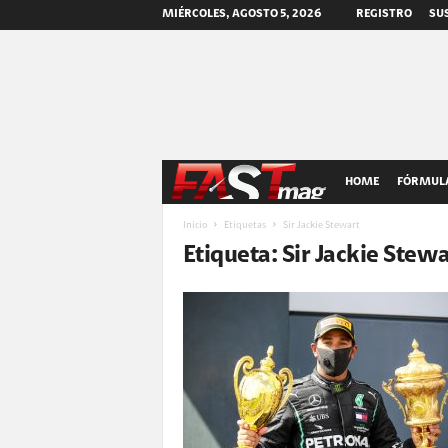
MIÉRCOLES, AGOSTO 5, 2026
REGISTRO
SUS
F
HOME
FÓRMULA
A
Inicio
Etiquetas
Sir Jackie Stewart
Etiqueta: Sir Jackie Stewa
S
T
m
a
g