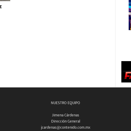
E
NUESTRO EQUIPO
Jimena Cárdenas
Dirección General
jcardenas@contenido.com.mx