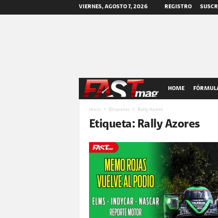
VIERNES, AGOSTO 7, 2026
REGISTRO
SUSCR
F
HOME
FÓRMULA
A
Inicio
Etiquetas
Rally Azores
Etiqueta: Rally Azores
S
T
m
a
g