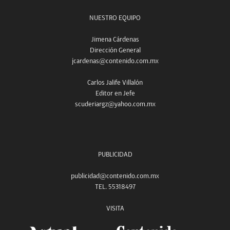
NUESTRO EQUIPO
Jimena Cárdenas
Dirección General
jcardenas@contenido.com.mx
Carlos Jalife Villalón
Editor en Jefe
scuderiargz@yahoo.com.mx
PUBLICIDAD
publicidad@contenido.com.mx
TEL. 55318497
VISITA