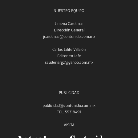
NUESTRO EQUIPO
Jimena Cárdenas
Dirección General
jcardenas@contenido.com.mx
Carlos Jalife Villalón
Editor en Jefe
scuderiargz@yahoo.com.mx
PUBLICIDAD
publicidad@contenido.com.mx
TEL. 55318497
VISITA