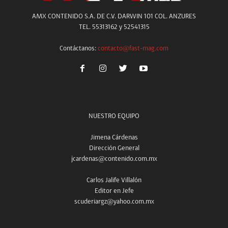
AMX CONTENIDO S.A. DE C.V. DARWIN 101 COL. ANZURES
TEL. 55313162 y 52541315
Contáctanos:
contacto@fast-mag.com
NUESTRO EQUIPO
Jimena Cárdenas
Dirección General
jcardenas@contenido.com.mx
Carlos Jalife Villalón
Editor en Jefe
scuderiargz@yahoo.com.mx