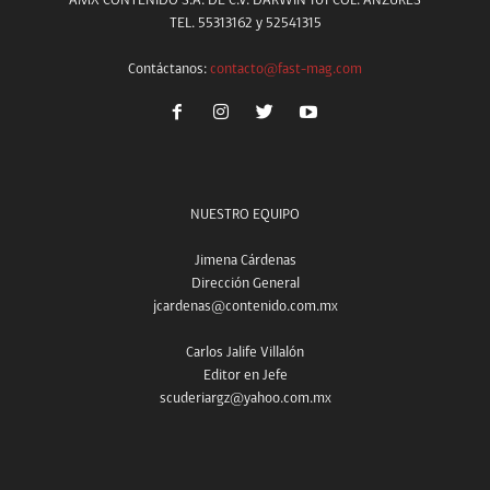
AMX CONTENIDO S.A. DE C.V. DARWIN 101 COL. ANZURES
TEL. 55313162 y 52541315
Contáctanos:
contacto@fast-mag.com
NUESTRO EQUIPO
Jimena Cárdenas
Dirección General
jcardenas@contenido.com.mx
Carlos Jalife Villalón
Editor en Jefe
scuderiargz@yahoo.com.mx