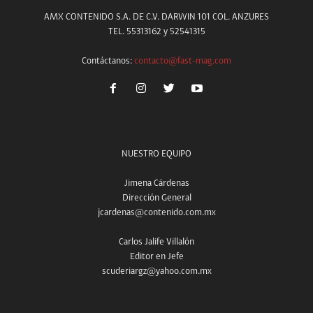
AMX CONTENIDO S.A. DE C.V. DARWIN 101 COL. ANZURES
TEL. 55313162 y 52541315
Contáctanos:
contacto@fast-mag.com
NUESTRO EQUIPO
Jimena Cárdenas
Dirección General
jcardenas@contenido.com.mx
Carlos Jalife Villalón
Editor en Jefe
scuderiargz@yahoo.com.mx