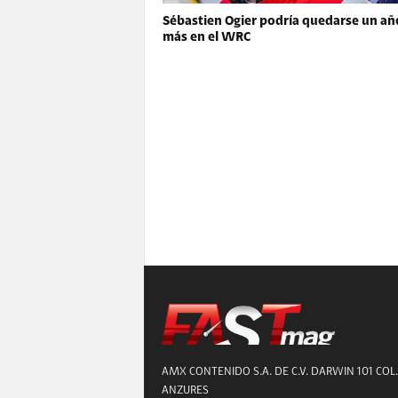
Sébastien Ogier podría quedarse un añ
más en el WRC
AMX CONTENIDO S.A. DE C.V. DARWIN 101 COL.
ANZURES