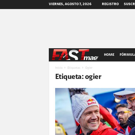
VIERNES, AGOSTO 7, 2026
REGISTRO
SUSCR
F
HOME
FÓRMULA
A
Inicio
Etiquetas
Ogier
Etiqueta: ogier
S
T
m
a
g