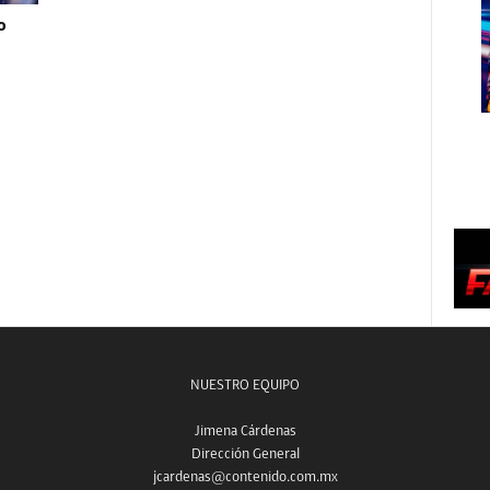
o
NUESTRO EQUIPO
Jimena Cárdenas
Dirección General
jcardenas@contenido.com.mx