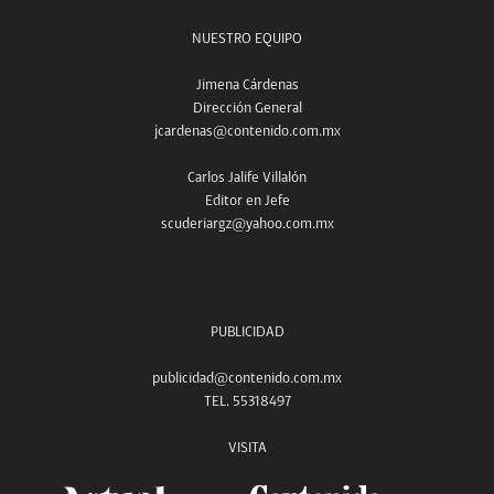
NUESTRO EQUIPO
Jimena Cárdenas
Dirección General
jcardenas@contenido.com.mx
Carlos Jalife Villalón
Editor en Jefe
scuderiargz@yahoo.com.mx
PUBLICIDAD
publicidad@contenido.com.mx
TEL. 55318497
VISITA