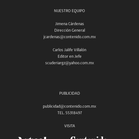
NUESTRO EQUIPO
Jimena Cárdenas
Dirección General
jcardenas@contenido.com.mx
Carlos Jalife Villalón
Editor en Jefe
scuderiargz@yahoo.com.mx
PUBLICIDAD
publicidad@contenido.com.mx
TEL. 55318497
VISITA