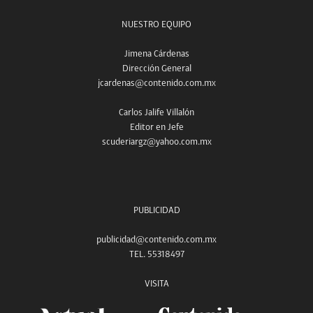
NUESTRO EQUIPO
Jimena Cárdenas
Dirección General
jcardenas@contenido.com.mx
Carlos Jalife Villalón
Editor en Jefe
scuderiargz@yahoo.com.mx
PUBLICIDAD
publicidad@contenido.com.mx
TEL. 55318497
VISITA