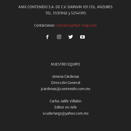
AMX CONTENIDO S.A. DE C.V. DARWIN 101 COL. ANZURES
TEL. 55313162 y 52541315
Contáctanos:
contacto@fast-mag.com
NUESTRO EQUIPO
Jimena Cárdenas
Dirección General
jcardenas@contenido.com.mx
Carlos Jalife Villalón
Editor en Jefe
scuderiargz@yahoo.com.mx