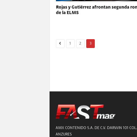
Rojas y Gutiérrez afrontan segunda ro
de la ELMS
1
2
3
AMX CONTENIDO S.A. DE C.V. DARWIN 101 COL.
ANZURES