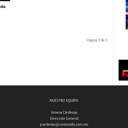
nda
Página 3 de 3
NUESTRO EQUIPO
Jimena Cárdenas
Dirección General
jcardenas@contenido.com.mx