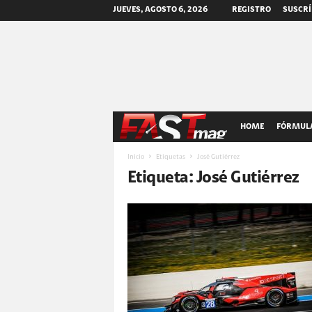
JUEVES, AGOSTO 6, 2026
REGISTRO
SUSCRÍ
F
HOME
FÓRMULA
A
Inicio
Etiquetas
José Gutiérrez
Etiqueta: José Gutiérrez
S
T
m
a
g