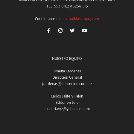
AMX CONTENIDO S.A. DE C.V. DARWIN 101 COL. ANZURES
TEL. 55313162 y 52541315
Contáctanos:
contacto@fast-mag.com
NUESTRO EQUIPO
Jimena Cárdenas
Dirección General
jcardenas@contenido.com.mx
Carlos Jalife Villalón
Editor en Jefe
scuderiargz@yahoo.com.mx