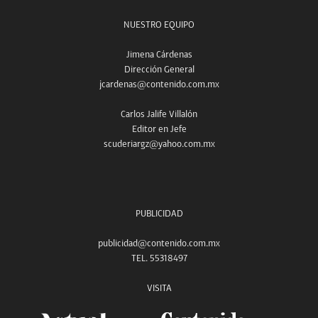
NUESTRO EQUIPO
Jimena Cárdenas
Dirección General
jcardenas@contenido.com.mx
Carlos Jalife Villalón
Editor en Jefe
scuderiargz@yahoo.com.mx
PUBLICIDAD
publicidad@contenido.com.mx
TEL. 55318497
VISITA