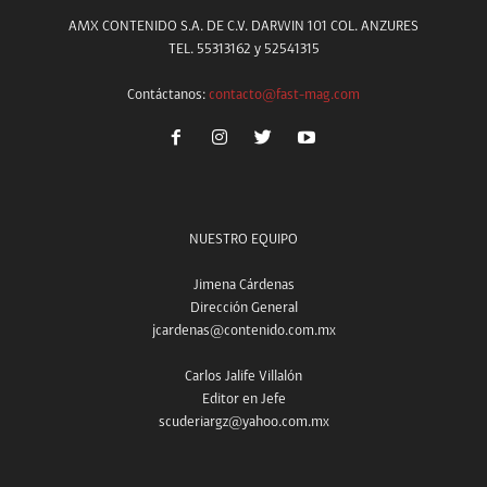
AMX CONTENIDO S.A. DE C.V. DARWIN 101 COL. ANZURES
TEL. 55313162 y 52541315
Contáctanos:
contacto@fast-mag.com
NUESTRO EQUIPO
Jimena Cárdenas
Dirección General
jcardenas@contenido.com.mx
Carlos Jalife Villalón
Editor en Jefe
scuderiargz@yahoo.com.mx