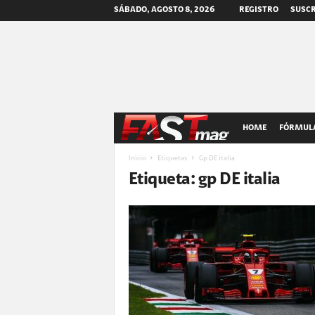
SÁBADO, AGOSTO 8, 2026
REGISTRO
SUSCR
F
HOME
FÓRMULA
A
Inicio
Etiquetas
Gp DE italia
Etiqueta: gp DE italia
S
T
m
a
g