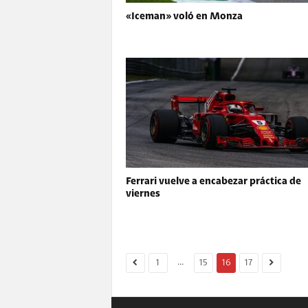
«Iceman» voló en Monza
Ferrari vuelve a encabezar práctica de
viernes
...
1
15
16
17