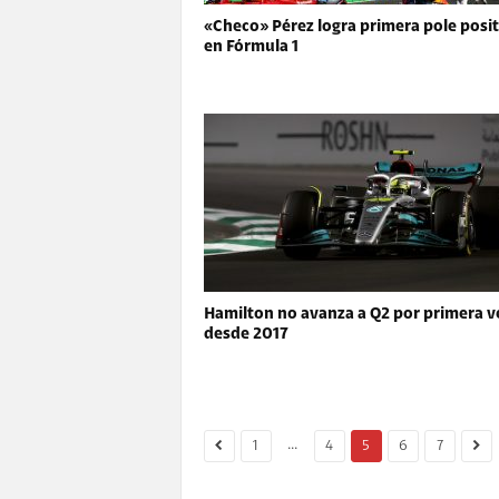
«Checo» Pérez logra primera pole posi
en Fórmula 1
Hamilton no avanza a Q2 por primera v
desde 2017
...
1
4
5
6
7