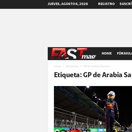
JUEVES, AGOSTO 6, 2026
REGISTRO
SUSCRÍ
F
HOME
FÓRMULA
A
Inicio
Etiquetas
GP de Arabia Saudita
Etiqueta: GP de Arabia Sa
S
T
m
a
g