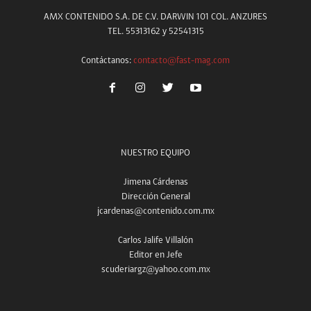
AMX CONTENIDO S.A. DE C.V. DARWIN 101 COL. ANZURES
TEL. 55313162 y 52541315
Contáctanos:
contacto@fast-mag.com
NUESTRO EQUIPO
Jimena Cárdenas
Dirección General
jcardenas@contenido.com.mx
Carlos Jalife Villalón
Editor en Jefe
scuderiargz@yahoo.com.mx