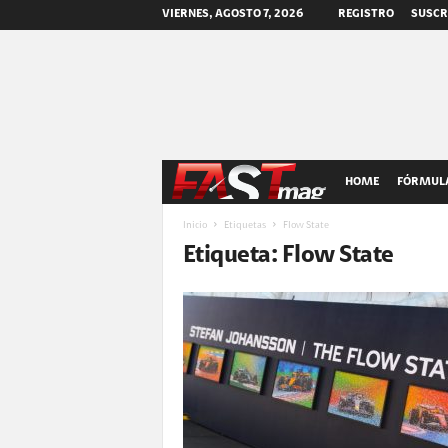
VIERNES, AGOSTO 7, 2026
REGISTRO
SUSCR
F
HOME
FÓRMULA
A
Inicio
Etiquetas
Flow State
Etiqueta: Flow State
S
T
m
a
g