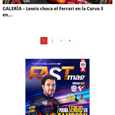
GALERÏA – Lewis choca el Ferrari en la Curva 3
en...
1
2
3