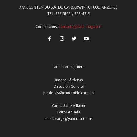
AMX CONTENIDO S.A. DE C.V. DARWIN 101 COL. ANZURES
TEL. 55313162 y 52541315
Contáctanos:
contacto@fast-mag.com
NUESTRO EQUIPO
Jimena Cárdenas
Dirección General
jcardenas@contenido.com.mx
Carlos Jalife Villalón
Editor en Jefe
scuderiargz@yahoo.com.mx