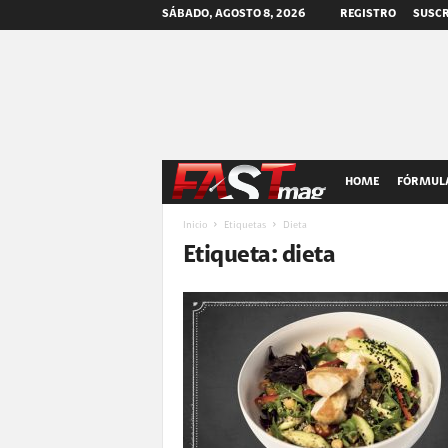
SÁBADO, AGOSTO 8, 2026
REGISTRO
SUSCR
F
HOME
FÓRMULA
A
Inicio
Etiquetas
Dieta
Etiqueta: dieta
S
T
m
a
g