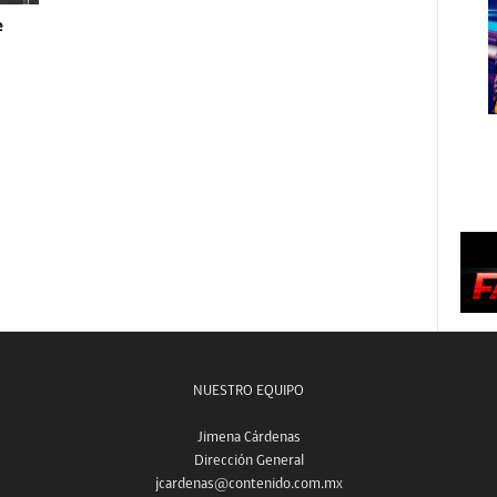
e
NUESTRO EQUIPO
Jimena Cárdenas
Dirección General
jcardenas@contenido.com.mx