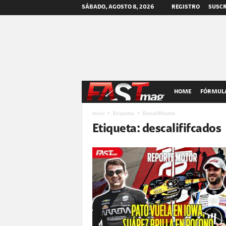
SÁBADO, AGOSTO 8, 2026
REGISTRO
SUSCR
F
HOME
FÓRMULA
A
Inicio
Etiquetas
Descalififcados
Etiqueta: descalififcados
S
T
m
a
g