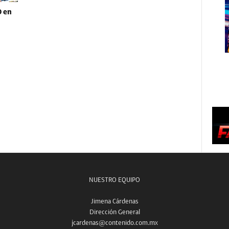
O en
NUESTRO EQUIPO
Jimena Cárdenas
Dirección General
jcardenas@contenido.com.mx