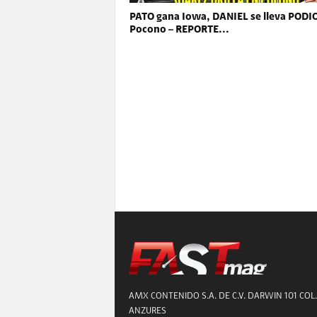
PATO gana Iowa, DANIEL se lleva PODI
Pocono – REPORTE...
AMX CONTENIDO S.A. DE C.V. DARWIN 101 COL.
ANZURES