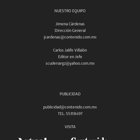
NUESTRO EQUIPO
Jimena Cárdenas
Dirección General
jcardenas@contenido.com.mx
Carlos Jalife Villalón
Editor en Jefe
scuderiargz@yahoo.com.mx
PUBLICIDAD
publicidad@contenido.com.mx
TEL. 55318497
VISITA