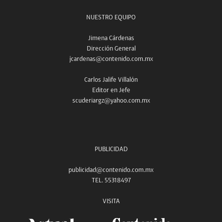
NUESTRO EQUIPO
Jimena Cárdenas
Dirección General
jcardenas@contenido.com.mx
Carlos Jalife Villalón
Editor en Jefe
scuderiargz@yahoo.com.mx
PUBLICIDAD
publicidad@contenido.com.mx
TEL. 55318497
VISITA