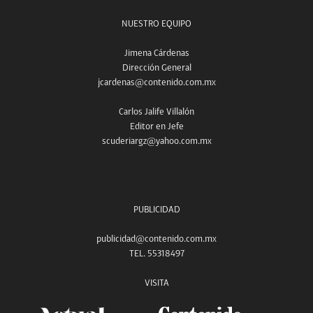
NUESTRO EQUIPO
Jimena Cárdenas
Dirección General
jcardenas@contenido.com.mx
Carlos Jalife Villalón
Editor en Jefe
scuderiargz@yahoo.com.mx
PUBLICIDAD
publicidad@contenido.com.mx
TEL. 55318497
VISITA