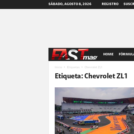
SÁBADO, AGOSTO 8, 2026
REGISTRO
SUSCR
F
HOME
FÓRMULA
A
Inicio
Etiquetas
Chevrolet ZL1
Etiqueta: Chevrolet ZL1
S
T
m
a
g