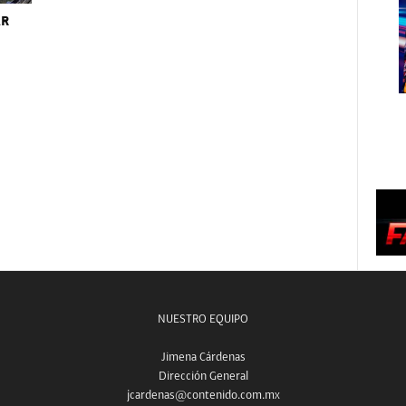
AR
NUESTRO EQUIPO
Jimena Cárdenas
Dirección General
jcardenas@contenido.com.mx