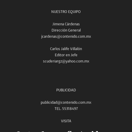
NUESTRO EQUIPO
Jimena Cárdenas
Dirección General
jcardenas@contenido.com.mx
Carlos Jalife Villalón
Editor en Jefe
scuderiargz@yahoo.com.mx
PUBLICIDAD
publicidad@contenido.com.mx
TEL. 55318497
VISITA