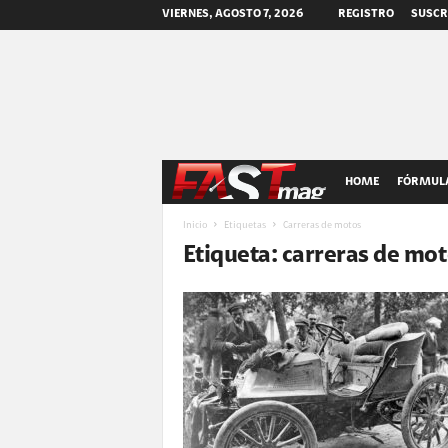
VIERNES, AGOSTO 7, 2026
REGISTRO
SUSCR
F
HOME
FÓRMULA
A
Inicio
Etiquetas
Carreras de motos
Etiqueta: carreras de mo
S
T
m
a
g