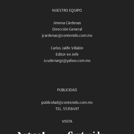
NUESTRO EQUIPO
Jimena Cárdenas
Dirección General
jcardenas@contenido.com.mx
Carlos Jalife Villalón
Editor en Jefe
scuderiargz@yahoo.com.mx
PUBLICIDAD
publicidad@contenido.com.mx
TEL. 55318497
VISITA