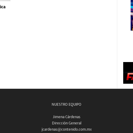
ica
NUESTRO EQUIPO
Jimena Cárdenas
Dirección General
jcardenas@contenido.com.mx