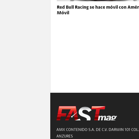
Red Bull Racing se hace móvil con Amér
Móvil
AMX CONTENIDO S.A. DE C.V. DARWIN 101 COL.
ANZURES