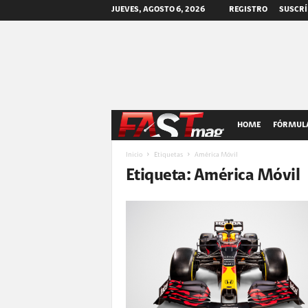
JUEVES, AGOSTO 6, 2026
REGISTRO
SUSCRÍ
F
HOME
FÓRMULA
A
Inicio
Etiquetas
América Móvil
Etiqueta: América Móvil
S
T
m
a
g