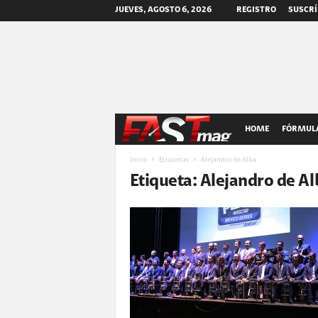
JUEVES, AGOSTO 6, 2026
REGISTRO
SUSCRÍ
F
HOME
FÓRMULA
A
Inicio
Etiquetas
Alejandro de Alba
Etiqueta: Alejandro de Al
S
T
m
a
g