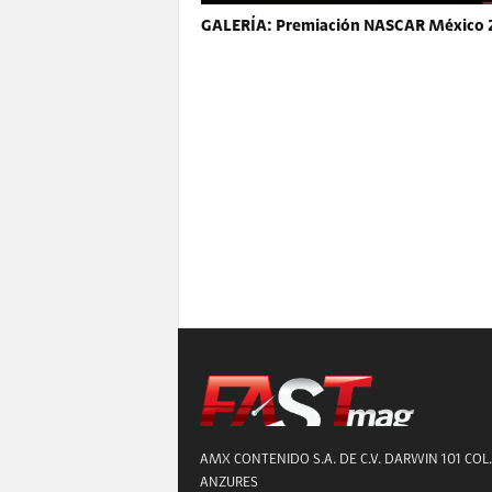
GALERÍA: Premiación NASCAR México 
AMX CONTENIDO S.A. DE C.V. DARWIN 101 COL.
ANZURES