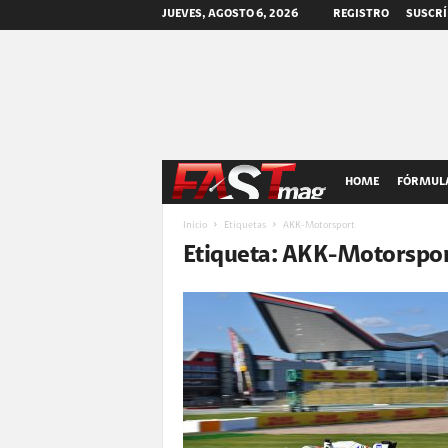
JUEVES, AGOSTO 6, 2026
REGISTRO
SUSCRÍ
F
HOME
FÓRMULA
A
Inicio
Etiquetas
AKK-Motorsport
Etiqueta: AKK-Motorspo
S
T
m
a
g